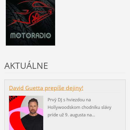
AKTUÁLNE
David Guetta prepíše dejiny!
Prvý DJ s hviezdou na
Hollywoodskom chodníku slávy
príde už 9. augusta na...