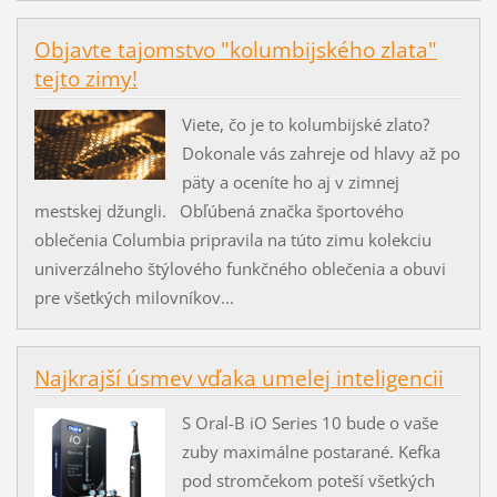
Objavte tajomstvo "kolumbijského zlata"
tejto zimy!
Viete, čo je to kolumbijské zlato?
Dokonale vás zahreje od hlavy až po
päty a oceníte ho aj v zimnej
mestskej džungli. Obľúbená značka športového
oblečenia Columbia pripravila na túto zimu kolekciu
univerzálneho štýlového funkčného oblečenia a obuvi
pre všetkých milovníkov...
Najkrajší úsmev vďaka umelej inteligencii
S Oral-B iO Series 10 bude o vaše
zuby maximálne postarané. Kefka
pod stromčekom poteší všetkých