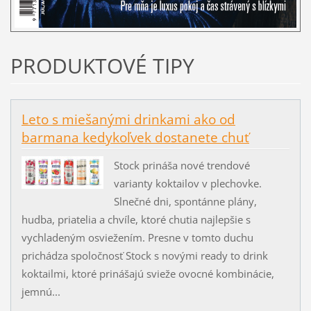
PRODUKTOVÉ TIPY
Leto s miešanými drinkami ako od
barmana kedykoľvek dostanete chuť
Stock prináša nové trendové
varianty koktailov v plechovke.
Slnečné dni, spontánne plány,
hudba, priatelia a chvíle, ktoré chutia najlepšie s
vychladeným osviežením. Presne v tomto duchu
prichádza spoločnosť Stock s novými ready to drink
koktailmi, ktoré prinášajú svieže ovocné kombinácie,
jemnú...