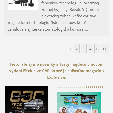
fanúšikov technológií aj precíznej
zubnej hygieny. Revolučný model
elektrickej zubnej kefky využíva
magnetickú technológiu čistenia zubov, ktorú si
zamilovala aj Česká stomatologická komora....
1
2
3
4
>
>>
Tieto, ale aj iné novinky a testy, nájdete v novom
vydaní EXclusive CAR, ktoré je súčasťou magazínu
EXclusive.
************************