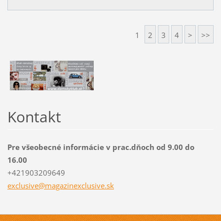
1
2
3
4
>
>>
Kontakt
Pre všeobecné informácie v prac.dňoch od 9.00 do
16.00
+421903209649
exclusiv
e@magazi
nexclusi
ve.sk